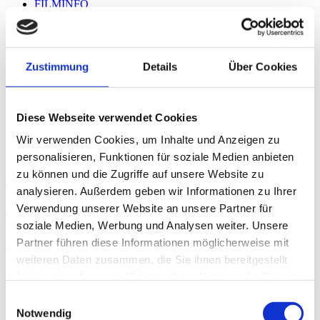
FILMINFO
FESTIVALS & PRESSE
CAST & CREW
REGIE
TRAILER
Zustimmung
Details
Über Cookies
GALERIE
DOWNLOAD
REGIE
Diese Webseite verwendet Cookies
Wir verwenden Cookies, um Inhalte und Anzeigen zu
Gilles de Maistre
personalisieren, Funktionen für soziale Medien anbieten
zu können und die Zugriffe auf unsere Website zu
Auf DVD, Blu-ray
analysieren. Außerdem geben wir Informationen zu Ihrer
Verwendung unserer Website an unsere Partner für
ALS VOD
soziale Medien, Werbung und Analysen weiter. Unsere
Partner führen diese Informationen möglicherweise mit
Trailer
weiteren Daten zusammen, die Sie ihnen bereitgestellt
haben oder die sie im Rahmen Ihrer Nutzung der Dienste
gesammelt haben.
Einwilligungsauswahl
Notwendig