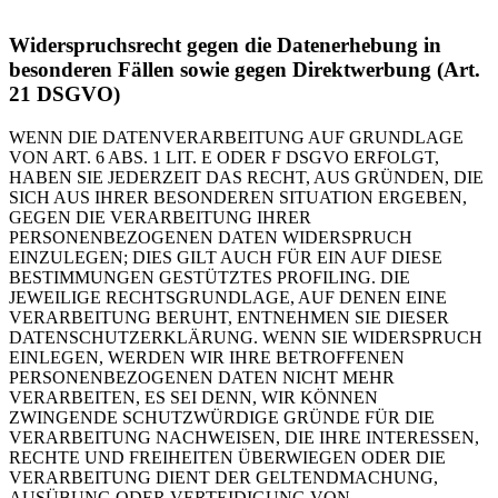
Widerspruchsrecht gegen die Datenerhebung in
besonderen Fällen sowie gegen Direktwerbung (Art.
21 DSGVO)
WENN DIE DATENVERARBEITUNG AUF GRUNDLAGE
VON ART. 6 ABS. 1 LIT. E ODER F DSGVO ERFOLGT,
HABEN SIE JEDERZEIT DAS RECHT, AUS GRÜNDEN, DIE
SICH AUS IHRER BESONDEREN SITUATION ERGEBEN,
GEGEN DIE VERARBEITUNG IHRER
PERSONENBEZOGENEN DATEN WIDERSPRUCH
EINZULEGEN; DIES GILT AUCH FÜR EIN AUF DIESE
BESTIMMUNGEN GESTÜTZTES PROFILING. DIE
JEWEILIGE RECHTSGRUNDLAGE, AUF DENEN EINE
VERARBEITUNG BERUHT, ENTNEHMEN SIE DIESER
DATENSCHUTZERKLÄRUNG. WENN SIE WIDERSPRUCH
EINLEGEN, WERDEN WIR IHRE BETROFFENEN
PERSONENBEZOGENEN DATEN NICHT MEHR
VERARBEITEN, ES SEI DENN, WIR KÖNNEN
ZWINGENDE SCHUTZWÜRDIGE GRÜNDE FÜR DIE
VERARBEITUNG NACHWEISEN, DIE IHRE INTERESSEN,
RECHTE UND FREIHEITEN ÜBERWIEGEN ODER DIE
VERARBEITUNG DIENT DER GELTENDMACHUNG,
AUSÜBUNG ODER VERTEIDIGUNG VON