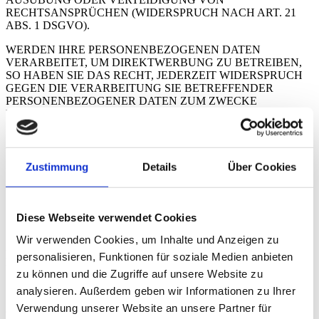
RECHTSANSPRÜCHEN (WIDERSPRUCH NACH ART. 21
ABS. 1 DSGVO).
WERDEN IHRE PERSONENBEZOGENEN DATEN
VERARBEITET, UM DIREKTWERBUNG ZU BETREIBEN,
SO HABEN SIE DAS RECHT, JEDERZEIT WIDERSPRUCH
GEGEN DIE VERARBEITUNG SIE BETREFFENDER
PERSONENBEZOGENER DATEN ZUM ZWECKE
DERARTIGER WERBUNG EINZULEGEN; DIES GILT AUCH
FÜR DAS PROFILING, SOWEIT ES MIT SOLCHER
DIREKTWERBUNG IN VERBINDUNG STEHT. WENN SIE
WIDERSPRECHEN, WERDEN IHRE
PERSONENBEZOGENEN DATEN ANSCHLIESSEND NICHT
Zustimmung
Details
Über Cookies
MEHR ZUM ZWECKE DER DIREKTWERBUNG
VERWENDET (WIDERSPRUCH NACH ART. 21 ABS. 2
DSGVO).
Diese Webseite verwendet Cookies
Wir verwenden Cookies, um Inhalte und Anzeigen zu
Beschwerde­recht bei der zuständigen Aufsichts­
personalisieren, Funktionen für soziale Medien anbieten
behörde
zu können und die Zugriffe auf unsere Website zu
analysieren. Außerdem geben wir Informationen zu Ihrer
Im Falle von Verstößen gegen die DSGVO steht den Betroffenen
Verwendung unserer Website an unsere Partner für
ein Beschwerderecht bei einer Aufsichtsbehörde, insbesondere in