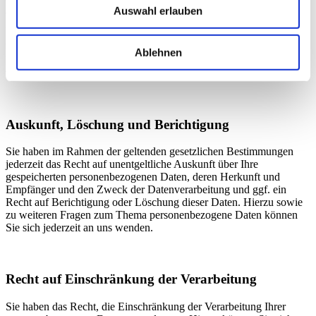
Auswahl erlauben
auf „https://“ wechselt und an dem Schloss-Symbol in Ihrer
Browserzeile.
Wenn die SSL- bzw. TLS-Verschlüsselung aktiviert ist, können die
Ablehnen
Daten, die Sie an uns übermitteln, nicht von Dritten mitgelesen
werden.
Auskunft, Löschung und Berichtigung
Sie haben im Rahmen der geltenden gesetzlichen Bestimmungen
jederzeit das Recht auf unentgeltliche Auskunft über Ihre
gespeicherten personenbezogenen Daten, deren Herkunft und
Empfänger und den Zweck der Datenverarbeitung und ggf. ein
Recht auf Berichtigung oder Löschung dieser Daten. Hierzu sowie
zu weiteren Fragen zum Thema personenbezogene Daten können
Sie sich jederzeit an uns wenden.
Recht auf Einschränkung der Verarbeitung
Sie haben das Recht, die Einschränkung der Verarbeitung Ihrer