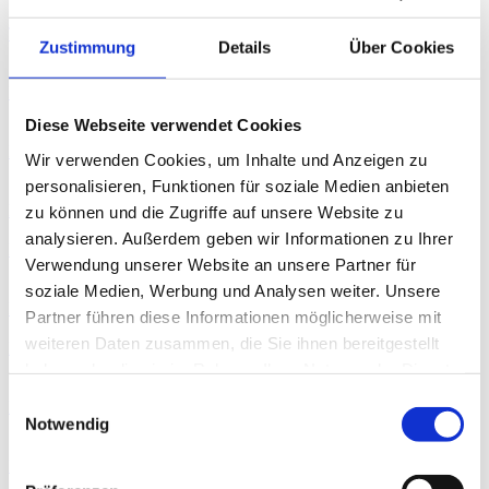
Trailer_Morgen gehört uns
Zustimmung
Details
Über Cookies
.mp4 142.54 MB
MGU_Pressefoto_06
.jpg 1.38 MB
Diese Webseite verwendet Cookies
MGU_Pressefoto_07
Wir verwenden Cookies, um Inhalte und Anzeigen zu
.jpg 1.51 MB
personalisieren, Funktionen für soziale Medien anbieten
MGU_Pressefoto_08
zu können und die Zugriffe auf unsere Website zu
.jpg 1.88 MB
analysieren. Außerdem geben wir Informationen zu Ihrer
MGU_Bildunterschriften
Verwendung unserer Website an unsere Partner für
.pdf 52.09 kB
soziale Medien, Werbung und Analysen weiter. Unsere
MGU_Pressefoto_09
Partner führen diese Informationen möglicherweise mit
.jpg 1.23 MB
weiteren Daten zusammen, die Sie ihnen bereitgestellt
MGU_Presseheft_A5_Vorschau
.pdf 4.34 MB
haben oder die sie im Rahmen Ihrer Nutzung der Dienste
gesammelt haben.
Einwilligungsauswahl
MGU_Plakat_A4
Notwendig
.jpg 6.34 MB
MGU_Pressefoto_01
.jpg 1.46 MB