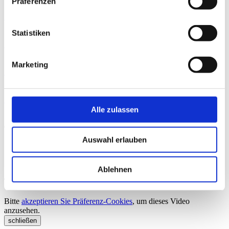
Präferenzen
MGU_Pressefoto_02
.jpg 1.39 MB
Statistiken
MGU_Pressefoto_03
.jpg 1.98 MB
Marketing
MGU_Pressefoto_04
.jpg 1.07 MB
MGU_Pressefoto_05
.jpg 1.53 MB
Alle zulassen
Trailer
Auswahl erlauben
Ablehnen
Trailer "Morgen gehört uns"
Bitte
akzeptieren Sie Präferenz-Cookies
, um dieses Video
anzusehen.
schließen