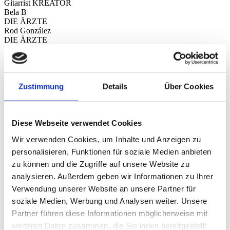
Gitarrist KREATOR
Bela B
DIE ÄRZTE
Rod González
DIE ÄRZTE
Lars Eidinger
Schauspieler
Adam „Nergal” Darski
BEHEMOTH
Andy Sneap
Zustimmung
Details
Über Cookies
Musikproduzent, Tourgitarrist JUDAS PRIEST
Gerre .
TANKARD
Diese Webseite verwendet Cookies
Schmier .
DESTRUCTION
Wir verwenden Cookies, um Inhalte und Anzeigen zu
Tom Angelripper
SODOM
personalisieren, Funktionen für soziale Medien anbieten
Chuck Billy
zu können und die Zugriffe auf unsere Website zu
TESTAMENT
analysieren. Außerdem geben wir Informationen zu Ihrer
Maik Weichert
HEAVEN SHALL BURN
Verwendung unserer Website an unsere Partner für
Scott Ian
soziale Medien, Werbung und Analysen weiter. Unsere
ANTHRAX
Partner führen diese Informationen möglicherweise mit
Lala Frischknecht
BURNING WITCHES
weiteren Daten zusammen, die Sie ihnen bereitgestellt