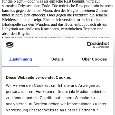
für die Nacht – doch was als einfache Rast beginnt, wird zur
surrealen Odyssee ohne Ende. Die mürrische Rezeptionistin ist noch
harmlos gegen den alten Mann, den der Magier in seinem Zimmer
unter seinem Bett entdeckt. Oder gegen die Putzkraft, die seinem
Kleiderschrank entsteigt. Ehe er sich versieht, marschiert eine
Blaskapelle aus den Wänden, und das Hotel entpuppt sich als ein
Labyrinth aus endlosen Korridoren, verwinkelten Treppen und
absurden Regeln.
Schnell wird klar: Verlassen ist keine Option. Je mehr der Gast sich
gegen die Logik des Ortes wehrt, desto mehr wird er in die bizarre
Welt des Hotels hineingezogen. Er begegnet Anton (Jan Gunnar
Røise), einem Küchenhelfer, der seit einer Ewigkeit darauf wartet,
zum Eierquirler befördert zu werden, und einer Gesellschaft von
Zustimmung
Details
Über Cookies
skurrilen Bewohnern, die sich längst mit ihrem Dasein in der ewigen
Zwischenwelt arrangiert haben. Während die Realität immer weitere
Abstriche machen muss, wird der Gast unfreiwillig zur
Schlüsselfigur eines unergründlichen Machtgefüges. Ist er der
Diese Webseite verwendet Cookies
Befreier, für den ihn manche halten, oder nur ein weiterer
Gefangener in einem System, das sich jeder Logik entzieht? Ein
Wir verwenden Cookies, um Inhalte und Anzeigen zu
kafkaeskes, visuell überwältigendes Kino-Enigma, in dem die
personalisieren, Funktionen für soziale Medien anbieten
Grenzen zwischen Traum, Alptraum und Gesellschaftssatire
zu können und die Zugriffe auf unsere Website zu
verschwimmen.
analysieren. Außerdem geben wir Informationen zu Ihrer
Verwendung unserer Website an unsere Partner für