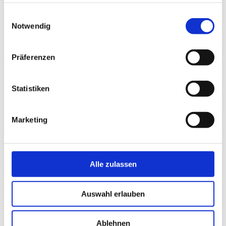
haben oder die sie im Rahmen Ihrer Nutzung der Dienste
DVD / Blu-ray / VoD-VÖ:
17.11.2022
gesammelt haben.
Einwilligungsauswahl
Notwendig
Auf DVD, Blu-ray
Präferenzen
Trailer
Statistiken
Marketing
Trailer "Wie im echten Leben" - DF
Bitte
akzeptieren Sie Präferenz-Cookies
, um dieses Video
anzusehen.
Alle zulassen
schließen
Trailer "Wie im echten Leben" - OmU
Auswahl erlauben
Bitte
akzeptieren Sie Präferenz-Cookies
, um dieses Video
anzusehen.
Ablehnen