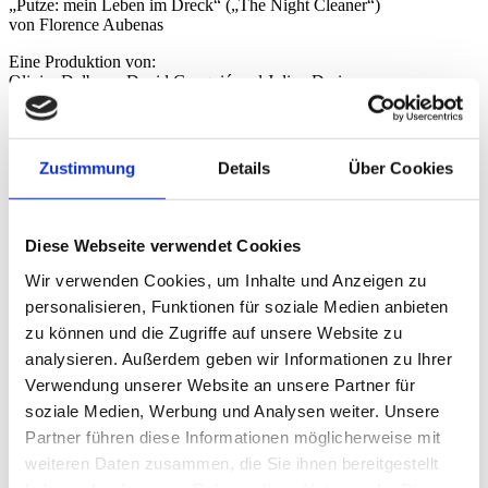
„Putze: mein Leben im Dreck“ („The Night Cleaner“)
von Florence Aubenas
Eine Produktion von:
Olivier Delbosc, David Gauquié und Julien Deris
Koproduziert von:
Curiosa Films, Cinéfrance Studios & France 3 Cinéma
Zustimmung
Details
Über Cookies
Mit der Beteiligung von:
France Télévisions, OCS & Canal +
In Zusammenarbeit mit:
Diese Webseite verwendet Cookies
La Banque Postale Image 13, Manon 10 & France tv distribution
Wir verwenden Cookies, um Inhalte und Anzeigen zu
In Partnerschaft mit:
personalisieren, Funktionen für soziale Medien anbieten
Centre National du Cinéma et de l’Image Animée
zu können und die Zugriffe auf unsere Website zu
Mit der Unterstützung von:
analysieren. Außerdem geben wir Informationen zu Ihrer
Région Normandie
Verwendung unserer Website an unsere Partner für
Länge:
106 Minuten
soziale Medien, Werbung und Analysen weiter. Unsere
Produktion:
Frankreich
Partner führen diese Informationen möglicherweise mit
Genre:
Feelgood-Drama
FSK:
ab 6 Jahren
weiteren Daten zusammen, die Sie ihnen bereitgestellt
Originalsprache:
Französisch