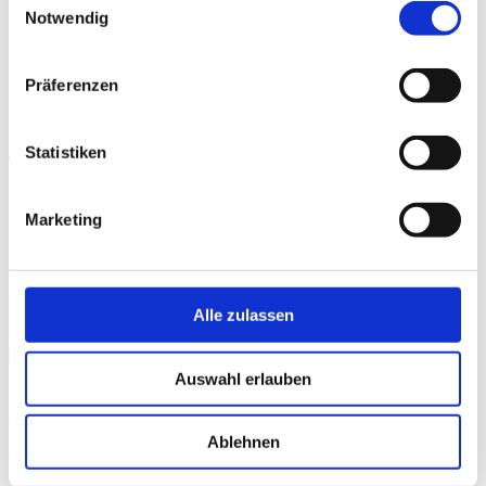
Notwendig
Mehr
Präferenzen
Auf DVD, Blu-ray
Statistiken
Trailer
Marketing
Kinotrailer "Tagebuch einer Pariser Affäre"
Alle zulassen
Bitte
akzeptieren Sie Präferenz-Cookies
, um dieses Video
anzusehen.
schließen
Auswahl erlauben
Galerie
Ablehnen