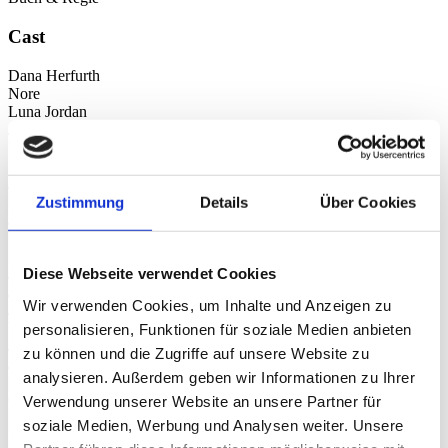
Cast
Dana Herfurth
Nore
Luna Jordan
Jonna
Vera Fay
Nore (jung)
Jakob Geßner
Michel
Zustimmung
Details
Über Cookies
Jan Georg Schütte
Mattie
Marcel Heuperman
Diese Webseite verwendet Cookies
Justus
Johann von Bülow
Wir verwenden Cookies, um Inhalte und Anzeigen zu
Joseph
Wanja Mues
personalisieren, Funktionen für soziale Medien anbieten
John
zu können und die Zugriffe auf unsere Website zu
Julian Greis
analysieren. Außerdem geben wir Informationen zu Ihrer
Eddy
Campbell Caspary
Verwendung unserer Website an unsere Partner für
Felix
soziale Medien, Werbung und Analysen weiter. Unsere
Kjell Brutscheidt