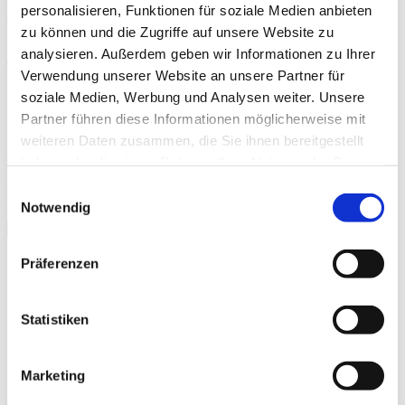
personalisieren, Funktionen für soziale Medien anbieten
Auf DVD, Blu-ray
zu können und die Zugriffe auf unsere Website zu
analysieren. Außerdem geben wir Informationen zu Ihrer
Trailer
Verwendung unserer Website an unsere Partner für
soziale Medien, Werbung und Analysen weiter. Unsere
Partner führen diese Informationen möglicherweise mit
weiteren Daten zusammen, die Sie ihnen bereitgestellt
Kinotrailer "Memory Hotel"
haben oder die sie im Rahmen Ihrer Nutzung der Dienste
gesammelt haben.
Einwilligungsauswahl
Bitte
akzeptieren Sie Präferenz-Cookies
, um dieses Video
Notwendig
anzusehen.
schließen
Präferenzen
Galerie
Statistiken
Marketing