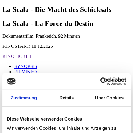
La Scala - Die Macht des Schicksals
La Scala - La Force du Destin
Dokumentarfilm, Frankreich, 92 Minuten
KINOSTART: 18.12.2025
KINOTICKET
SYNOPSIS
FILMINFO
FESTIVALS & PRESSE
CAST & CREW
REGIE
TRAILER
Zustimmung
Details
Über Cookies
GALERIE
DOWNLOAD
CAST & CREW
Diese Webseite verwendet Cookies
Wir verwenden Cookies, um Inhalte und Anzeigen zu
Crew