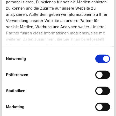
personalisieren, Funktionen für soziale Medien anbieten
Anissa Bonnefont
zu können und die Zugriffe auf unsere Website zu
Regie
analysieren. Außerdem geben wir Informationen zu Ihrer
Verwendung unserer Website an unsere Partner für
KINOTICKET
soziale Medien, Werbung und Analysen weiter. Unsere
Trailer
Partner führen diese Informationen möglicherweise mit
weiteren Daten zusammen, die Sie ihnen bereitgestellt
haben oder die sie im Rahmen Ihrer Nutzung der Dienste
gesammelt haben.
Einwilligungsauswahl
Kinotrailer "La Scala - Die Macht des Schicksals"
Notwendig
Bitte
akzeptieren Sie Präferenz-Cookies
, um dieses Video
anzusehen.
Präferenzen
schließen
Galerie
Statistiken
Marketing