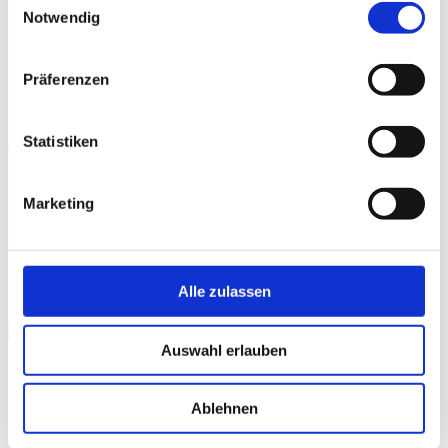
am Puls der Zeit über gemischte Gefühle und den Mut, den es
Notwendig
braucht, sie in Reinform ertragen zu wollen.
Präferenzen
Mehr
Statistiken
Trailer
Marketing
Kinotrailer "Frühstück bei Audrey"
Alle zulassen
Bitte
akzeptieren Sie Präferenz-Cookies
, um dieses Video
anzusehen.
schließen
Auswahl erlauben
Galerie
Ablehnen