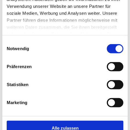
Brice Poisson
Verwendung unserer Website an unsere Partner für
Produzent
soziale Medien, Werbung und Analysen weiter. Unsere
Thierry Lenouvel
Koproduzent
Partner führen diese Informationen möglicherweise mit
Rakesh Mehra
weiteren Daten zusammen, die Sie ihnen bereitgestellt
Executive Producer
haben oder die sie im Rahmen Ihrer Nutzung der Dienste
Cast
gesammelt haben.
Einwilligungsauswahl
Notwendig
Tillotama Shome
Ratna
Vivek Gomber
Präferenzen
Ashwin
Geetanjali Kulkarni
Laxmi
Rahul Vohra
Statistiken
Ashwins Vater
Divya Seth Shah
Ashwins Mutter
Marketing
Auf DVD, Blu-ray
ALS VOD
Alle zulassen