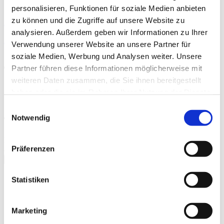
personalisieren, Funktionen für soziale Medien anbieten
zu können und die Zugriffe auf unsere Website zu
Auf DVD, Blu-ray
analysieren. Außerdem geben wir Informationen zu Ihrer
ALS VOD
Verwendung unserer Website an unsere Partner für
soziale Medien, Werbung und Analysen weiter. Unsere
Partner führen diese Informationen möglicherweise mit
Trailer
weiteren Daten zusammen, die Sie ihnen bereitgestellt
haben oder die sie im Rahmen Ihrer Nutzung der Dienste
gesammelt haben.
Einwilligungsauswahl
Notwendig
Trailer "Die Kunst der Nächstenliebe"
Bitte
akzeptieren Sie Präferenz-Cookies
, um dieses Video
Präferenzen
anzusehen.
schließen
Galerie
Statistiken
Marketing