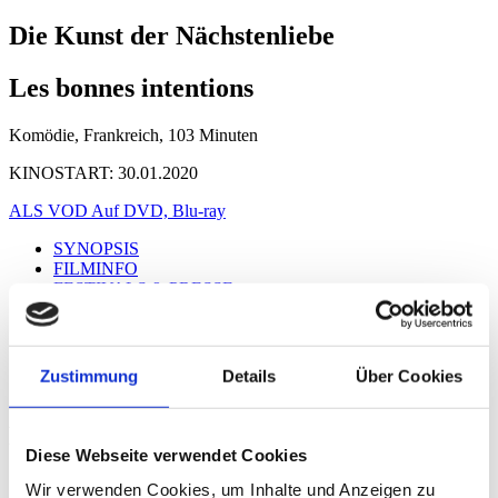
Die Kunst der Nächstenliebe
Les bonnes intentions
Komödie, Frankreich, 103 Minuten
KINOSTART: 30.01.2020
ALS VOD
Auf DVD, Blu-ray
SYNOPSIS
FILMINFO
FESTIVALS & PRESSE
CAST & CREW
REGIE
TRAILER
GALERIE
Zustimmung
Details
Über Cookies
DOWNLOAD
REGIE
Diese Webseite verwendet Cookies
Gilles Legrand
Wir verwenden Cookies, um Inhalte und Anzeigen zu