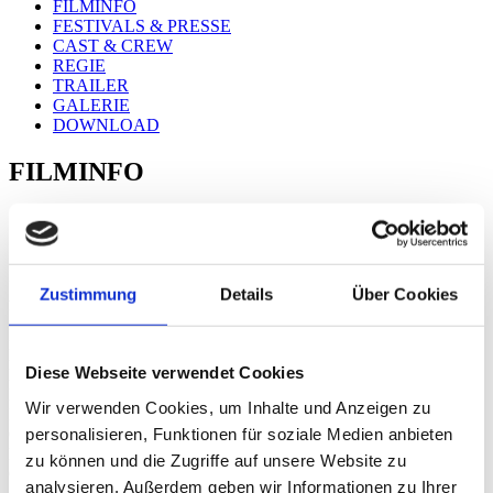
FILMINFO
FESTIVALS & PRESSE
CAST & CREW
REGIE
TRAILER
GALERIE
DOWNLOAD
FILMINFO
Spielfilm, Griechenland, Deutschland 2020, 100 Minuten
Eine Produktion von
Zustimmung
Details
Über Cookies
Argonauts Productions SA, Elemag Pictures, Made in Germany,
IOTA Production
In Koproduktion mit
ERT S.A., Magellan Films, Atalante Productions
Diese Webseite verwendet Cookies
Filmförderung
Mit Unterstützung von:Eurimages, Greek Film Centre, Greek Cash
Wir verwenden Cookies, um Inhalte und Anzeigen zu
Rebate Program by the National Centre of Audiovisual Media and
personalisieren, Funktionen für soziale Medien anbieten
Communication (EKOME SA), Mitteldeutsche Medienförderung,
Film- und Medienstiftung NRW, Tax Shelter of the Belgian Federal
zu können und die Zugriffe auf unsere Website zu
Government
analysieren. Außerdem geben wir Informationen zu Ihrer