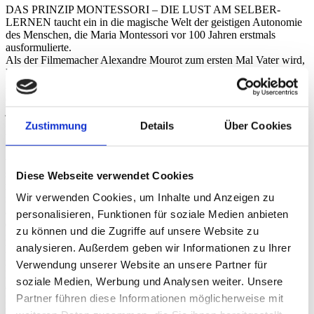
DAS PRINZIP MONTESSORI – DIE LUST AM SELBER-
LERNEN taucht ein in die magische Welt der geistigen Autonomie
des Menschen, die Maria Montessori vor 100 Jahren erstmals
ausformulierte.
Als der Filmemacher Alexandre Mourot zum ersten Mal Vater wird,
kommen eine ganze Menge neuer Fragen auf ihn zu. Sobald sie
laufen kann, möchte seine Tochter alles entdecken und vor allem –
auf eigene Faust und ohne Hilfe. Dabei gibt es allerlei Gefahren, die
jedem Erwachsenen den Angstschweiß auf die Stirn treiben: an der
Kante kann man stolpern, von der Leiter lässt es sich gut fallen oder
Zustimmung
Details
Über Cookies
von der Treppe schön herunterpurzeln. Alexandre Mourot fragt sich,
was treibt meine Tochter eigentlich an und wie soll ich mich dazu
verhalten? Als er feststellt, wie groß die Fortschritte seiner Tochter
sind, wenn er sie einfach gewähren lässt und ihre eigenen Energien
Diese Webseite verwendet Cookies
respektiert, beginnt er sich für die Montessori-Pädagogik zu
Wir verwenden Cookies, um Inhalte und Anzeigen zu
interessieren. Ausgerüstet mit seiner Kamera besucht er Frankreichs
ältestes Montessori-Kinderhaus. Hier trifft er auf glückliche Kinder,
personalisieren, Funktionen für soziale Medien anbieten
die die Vorteile ihrer Freiheit genießen und doch sehr diszipliniert
zu können und die Zugriffe auf unsere Website zu
ihren „Aufgaben“ nachgehen. Ob lesen, Brot backen, rechnen
analysieren. Außerdem geben wir Informationen zu Ihrer
lernen, schlafen oder spielen – die Erzieher bleiben sehr diskret und
im Hintergrund. Es sind die Kinder, die dem Regisseur durch ihre
Verwendung unserer Website an unsere Partner für
Entwicklung eine ganz eigene Dramaturgie vorgeben und so zu den
soziale Medien, Werbung und Analysen weiter. Unsere
eigentlichen Erzählern ihrer Geschichte werden. Alexandre Mourots
Partner führen diese Informationen möglicherweise mit
Dokumentarfilm ist ein ehrlicher und intimer Einblick in die
bezaubernde Magie des Lernens. Auf den Spuren der Montessori-