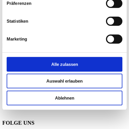
Präferenzen
Statistiken
Kinotrailer "Das Land der tausend Weine"
Bitte
akzeptieren Sie Präferenz-Cookies
, um dieses Video
Marketing
anzusehen.
schließen
Galerie
Alle zulassen
Auswahl erlauben
Ablehnen
FOLGE UNS