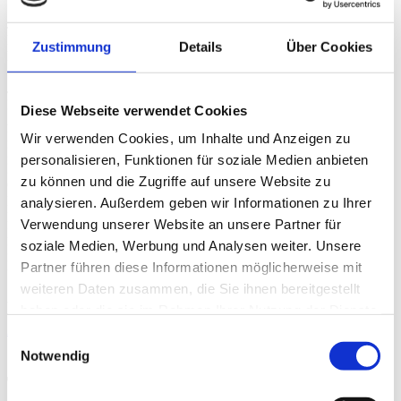
José Luis López-Linares
Regie, Drehbuch & Kamera
Zustimmung
Details
Über Cookies
Pablo B. Guzman
Schnitt
Jorge Magaz
Musik
Diese Webseite verwendet Cookies
Alicia Cristobal
Haare & Make-Up
Wir verwenden Cookies, um Inhalte und Anzeigen zu
Pilar Barbat
personalisieren, Funktionen für soziale Medien anbieten
Produktionsleitung
zu können und die Zugriffe auf unsere Website zu
Cristina Moñivar
Produktionsleitung
analysieren. Außerdem geben wir Informationen zu Ihrer
Rodrigo Espinel
Verwendung unserer Website an unsere Partner für
Produzent
soziale Medien, Werbung und Analysen weiter. Unsere
Pilar Benito
Executive Producer
Partner führen diese Informationen möglicherweise mit
Susana Irribarren
weiteren Daten zusammen, die Sie ihnen bereitgestellt
Assistant Producer
haben oder die sie im Rahmen Ihrer Nutzung der Dienste
Auf DVD, Blu-ray
gesammelt haben.
Einwilligungsauswahl
Notwendig
Trailer