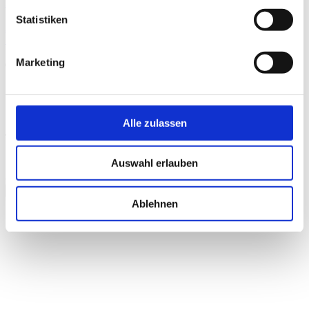
Auf DVD, Blu-ray
Statistiken
ALS VOD
Marketing
Trailer
Alle zulassen
Trailer "Alles ist eins außer der 0."
Auswahl erlauben
Bitte
akzeptieren Sie Präferenz-Cookies
, um dieses Video
anzusehen.
schließen
Ablehnen
Galerie