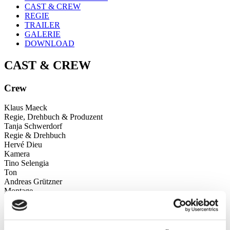
CAST & CREW
REGIE
TRAILER
GALERIE
DOWNLOAD
CAST & CREW
Crew
Klaus Maeck
Regie, Drehbuch & Produzent
Tanja Schwerdorf
Regie & Drehbuch
Hervé Dieu
Kamera
Tino Selengia
Ton
Andreas Grützner
Montage
Nico Berthold
Sounddesign
Alexander Hacke
Musik