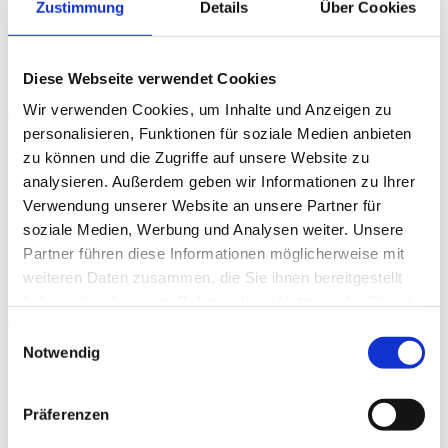
Zustimmung
Details
Über Cookies
Mark Warneke
Licht
Malte Rolle
Licht
Diese Webseite verwendet Cookies
Birgit Voss
Ausstattung
Wir verwenden Cookies, um Inhalte und Anzeigen zu
Tina Mersmann
personalisieren, Funktionen für soziale Medien anbieten
Line Producerin
zu können und die Zugriffe auf unsere Website zu
Cast
analysieren. Außerdem geben wir Informationen zu Ihrer
Verwendung unserer Website an unsere Partner für
Wau Holland
soziale Medien, Werbung und Analysen weiter. Unsere
Hacker und Gründer des Chaos Computer Club (CCC)
Partner führen diese Informationen möglicherweise mit
Peter Glaser
Schriftsteller u. damaliger Chefredakteur der CCC-Zeitschrift
weiteren Daten zusammen, die Sie ihnen bereitgestellt
"Datenschleuder"
haben oder die sie im Rahmen Ihrer Nutzung der Dienste
Steffen Wernéry
gesammelt haben.
erster Pressesprecher des CCC
Einwilligungsauswahl
Andy Müller-Maguhn
Notwendig
1990-2003 Pressesprecher des CCC, Vorstandsmitglied der Wau
Holland Stiftung
Linus Neumann
Präferenzen
Hacker, Netzaktivist und einer der aktuellen Sprecher des CCC