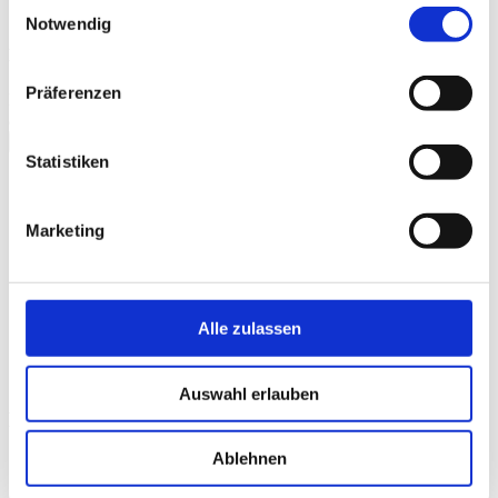
Einwilligungsauswahl
Notwendig
Kinotrailer "À la Carte! - Freiheit geht durch den Magen"
Präferenzen
Bitte
akzeptieren Sie Präferenz-Cookies
, um dieses Video
anzusehen.
schließen
Statistiken
Galerie
Marketing
Alle zulassen
Auswahl erlauben
FOLGE UNS
Ablehnen