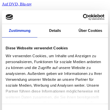
Auf DVD, Blu-ray
SYNOPSIS
FILMINFO
FESTIVALS & PRESSE
CAST & CREW
REGIE
Zustimmung
Details
Über Cookies
TRAILER
GALERIE
DOWNLOAD
Diese Webseite verwendet Cookies
REGIE
Wir verwenden Cookies, um Inhalte und Anzeigen zu
personalisieren, Funktionen für soziale Medien anbieten
Éric Besnard
zu können und die Zugriffe auf unsere Website zu
analysieren. Außerdem geben wir Informationen zu Ihrer
Verwendung unserer Website an unsere Partner für
Auf DVD, Blu-ray
soziale Medien, Werbung und Analysen weiter. Unsere
Partner führen diese Informationen möglicherweise mit
Trailer
weiteren Daten zusammen, die Sie ihnen bereitgestellt
haben oder die sie im Rahmen Ihrer Nutzung der Dienste
gesammelt haben.