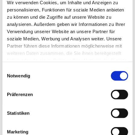
Wir verwenden Cookies, um Inhalte und Anzeigen zu
Délka:
94 Minuten
Země:
Frankreich
personalisieren, Funktionen für soziale Medien anbieten
Žánr:
Romantische Komödie
zu können und die Zugriffe auf unsere Website zu
FSK:
ohne Altersbeschränkung
analysieren. Außerdem geben wir Informationen zu Ihrer
Originalsprache:
Französisch
Verwendung unserer Website an unsere Partner für
soziale Medien, Werbung und Analysen weiter. Unsere
Im kino
Partner führen diese Informationen möglicherweise mit
Trailer
weiteren Daten zusammen, die Sie ihnen bereitgestellt
haben oder die sie im Rahmen Ihrer Nutzung der Dienste
gesammelt haben.
Einwilligungsauswahl
Notwendig
Kinotrailer "Jane Austen und das Chaos in meinem Leben"
Präferenzen
Please
accept marketing-cookies
to watch this video.
schließen
Statistiken
Galerie
Marketing