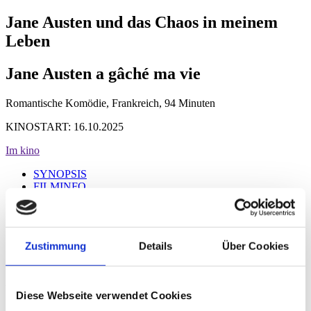
Jane Austen und das Chaos in meinem
Leben
Jane Austen a gâché ma vie
Romantische Komödie, Frankreich, 94 Minuten
KINOSTART: 16.10.2025
Im kino
SYNOPSIS
FILMINFO
FESTIVALS & PRESSE
CAST & CREW
REGIE
TRAILER
Zustimmung
Details
Über Cookies
GALERIE
DOWNLOAD
FILMINFO
Diese Webseite verwendet Cookies