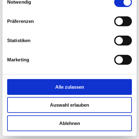
Notwendig
Galerie
Präferenzen
Statistiken
Verfolge uns
Marketing
Alle zulassen
Auswahl erlauben
FILMS
Neue Visionen Filmverleih GmbH
Ablehnen
Schliemannstr. 5
D-10437 Berlin