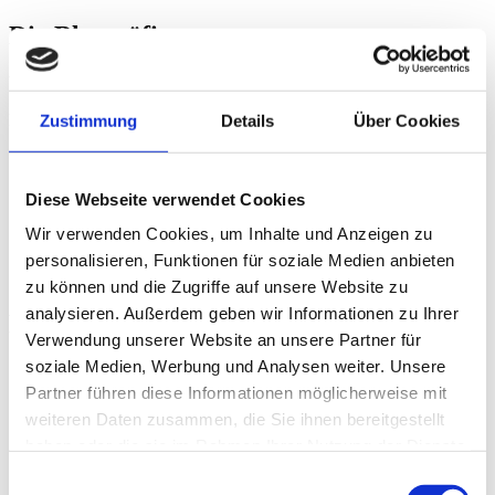
Die Blutgräfin
Vampirkomödie, Österreich, Luxemburg, Germany, 119 Minuten
KINOSTART: 29.10.2026
Zustimmung
Details
Über Cookies
SYNOPSIS
FILMINFO
FESTIVALS & PRESSE
Diese Webseite verwendet Cookies
CAST & CREW
Wir verwenden Cookies, um Inhalte und Anzeigen zu
REGIE
GALERIE
personalisieren, Funktionen für soziale Medien anbieten
DOWNLOAD
zu können und die Zugriffe auf unsere Website zu
analysieren. Außerdem geben wir Informationen zu Ihrer
FILMINFO
Verwendung unserer Website an unsere Partner für
soziale Medien, Werbung und Analysen weiter. Unsere
Délka:
119 Minuten
Země:
Österreich, Luxemburg, Germany
Partner führen diese Informationen möglicherweise mit
Žánr:
Vampirkomödie
weiteren Daten zusammen, die Sie ihnen bereitgestellt
Originalsprache:
Deutsch
haben oder die sie im Rahmen Ihrer Nutzung der Dienste
gesammelt haben.
Einwilligungsauswahl