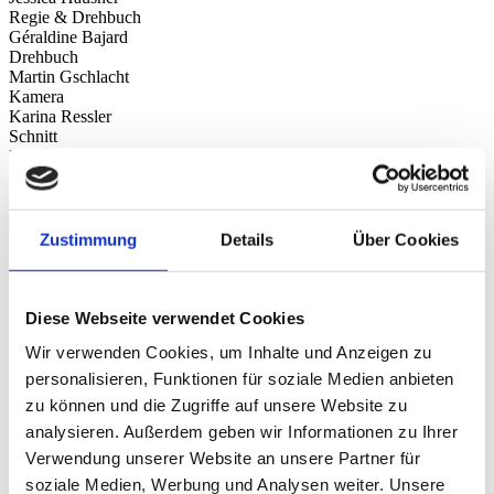
Regie & Drehbuch
Géraldine Bajard
Drehbuch
Martin Gschlacht
Kamera
Karina Ressler
Schnitt
Markus Binder
Musik
Lucy Pardee
Casting
Tanja Hausner
Zustimmung
Details
Über Cookies
Kostüme
Heiko Schmidt
Make-Up
Kerstin Gaecklein
Diese Webseite verwendet Cookies
Make-Up
Wir verwenden Cookies, um Inhalte und Anzeigen zu
Beck Rainford
Szenenbild
personalisieren, Funktionen für soziale Medien anbieten
Patrick Veigel
zu können und die Zugriffe auf unsere Website zu
Tontechniker
analysieren. Außerdem geben wir Informationen zu Ihrer
Erik Mischijew
Sound Designer
Verwendung unserer Website an unsere Partner für
Tobias Fleig
soziale Medien, Werbung und Analysen weiter. Unsere
Tonaufzeichnungsingenieur