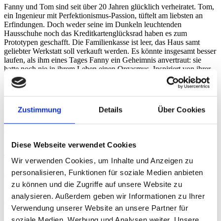
Fanny und Tom sind seit über 20 Jahren glücklich verheiratet. Tom,
ein Ingenieur mit Perfektionismus-Passion, tüftelt am liebsten an
Erfindungen. Doch weder seine im Dunkeln leuchtenden
Hausschuhe noch das Kreditkartenglücksrad haben es zum
Prototypen geschafft. Die Familienkasse ist leer, das Haus samt
geliebter Werkstatt soll verkauft werden. Es könnte insgesamt besser
laufen, als ihm eines Tages Fanny ein Geheimnis anvertraut: sie
hatte noch nie in ihrem Leben einen Orgasmus. Inspiriert von ihrer
extrem engagierten Sexualtherapeutin will sie das nun dringend
ändern und entsprechend ins Training einsteigen. Tom ist schockiert,
doch was folgt, ist keine Krise, sondern ein Pakt. Der Ingenieur
nimmt die Sache selbstverständlich persönlich – und wörtlich. Er
Zustimmung
Details
Über Cookies
will ein Gerät entwickeln, das die weibliche Lust zelebriert. Doch
dafür braucht er seine Frau, die die Richtung vorgibt. Was als
absurde Idee beginnt, wird zu einer abenteuerlichen Expedition
zweier Komplizen im Auftrag der Libido: Fanny und Tom forschen,
Diese Webseite verwendet Cookies
lachen, scheitern, streiten, flüchten vor der Polizei, klauen ihrer
Tochter den gesamten Drogenvorrat und entdecken einander und
Wir verwenden Cookies, um Inhalte und Anzeigen zu
ihre Liebe völlig neu. Gemeinsam entwickeln sie ein Objekt, das
personalisieren, Funktionen für soziale Medien anbieten
Geschichte schreiben wird.
zu können und die Zugriffe auf unsere Website zu
Zwanzig Jahre Ehe, eine Liebe, die trägt – und ein Geheimnis, das
analysieren. Außerdem geben wir Informationen zu Ihrer
alles verändert. Nach einer wahren Geschichte legt die Regisseurin
Verwendung unserer Website an unsere Partner für
Reem Kherici, Fachfrau für französische Publikumshits, einen
soziale Medien, Werbung und Analysen weiter. Unsere
Komödienkracher hin, dem ein echter Coup gelingt: jenseits von