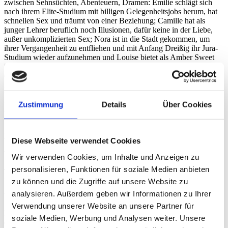
zwischen Sehnsüchten, Abenteuern, Dramen: Émilie schlägt sich
nach ihrem Elite-Studium mit billigen Gelegenheitsjobs herum, hat
schnellen Sex und träumt von einer Beziehung; Camille hat als
junger Lehrer beruflich noch Illusionen, dafür keine in der Liebe,
außer unkomplizierten Sex; Nora ist in die Stadt gekommen, um
ihrer Vergangenheit zu entfliehen und mit Anfang Dreißig ihr Jura-
Studium wieder aufzunehmen und Louise bietet als Amber Sweet
im Internet erotische Dienste gegen Bezahlung an. – Drei Frauen,
ein Mann. Ihre Lebenswege kreuzen sich im 13. Arrondissement in
Paris. Der attraktive Camille zieht bei Émilie als Mitbewohner ein,
wird ohne Umschweife ihr Liebhaber und zieht ebenso schnell
wieder aus. Liebe ist angeblich nicht sein Stil – bis er die kühle Nora
Zustimmung
Details
Über Cookies
trifft. Noras Hoffnungen auf einen akademischen Neuanfang in
Paris haben sich unterdessen zerschlagen: Nach einer wilden
Disconacht wollen Kommilitonen in ihr den Pornostar Amber Sweet
wiedererkennen. Noras Zukunftsträume wanken. Sie muss die süße
Diese Webseite verwendet Cookies
Amber nun unbedingt persönlich kennenlernen.
Wir verwenden Cookies, um Inhalte und Anzeigen zu
Jacques Audiard zementiert mit seinem neuen Film WO IN PARIS
personalisieren, Funktionen für soziale Medien anbieten
DIE SONNE AUFGEHT seinen Ruf als Meister des amoralischen
zu können und die Zugriffe auf unsere Website zu
Erzählens vom menschlichen Ringen um Liebe, Selbstbehauptung
analysieren. Außerdem geben wir Informationen zu Ihrer
und Freiheit. Selten wurde im Kino mit solch anarchischer
Schönheit gesucht, gerungen und geliebt. Mit seinem modernen
Verwendung unserer Website an unsere Partner für
Liebesreigen in Zeiten von Dating Apps und Sex im Internet
soziale Medien, Werbung und Analysen weiter. Unsere
erschafft Audiard einmal mehr unvergleichliche Filmkunst. Rohe