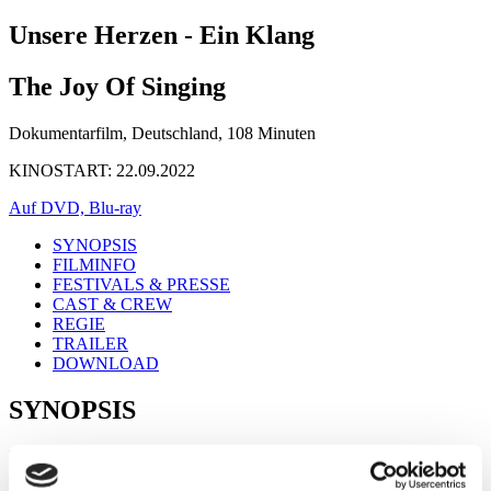
Unsere Herzen - Ein Klang
The Joy Of Singing
Dokumentarfilm, Deutschland, 108 Minuten
KINOSTART: 22.09.2022
Auf DVD, Blu-ray
SYNOPSIS
FILMINFO
FESTIVALS & PRESSE
CAST & CREW
REGIE
TRAILER
DOWNLOAD
SYNOPSIS
Eine besondere Magie liegt im gemeinsamen Singen – da sind sich
alle einig, die schon einmal im Chor gesungen haben. Wenn die