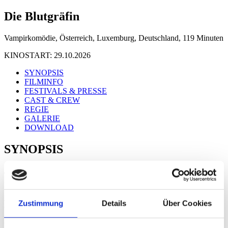
Die Blutgräfin
Vampirkomödie, Österreich, Luxemburg, Deutschland, 119 Minuten
KINOSTART: 29.10.2026
SYNOPSIS
FILMINFO
FESTIVALS & PRESSE
CAST & CREW
REGIE
GALERIE
DOWNLOAD
SYNOPSIS
Jahrhunderte nach ihrem mysteriösen Verschwinden taucht die
Blutgräfin (Isabelle Huppert) im heutigen Wien wieder auf. Der
Legende nach ist sie eine der fleißigsten Vampirinnen des 16.
Jahrhunderts, die sich reihenweise Dienstmädchen schmecken ließ.
Zustimmung
Details
Über Cookies
Gemeinsam mit ihrer treuen Zofe Hermine (Birgit Minichmayr)
versucht sie, ein gefährliches Buch aufzuspüren, das die Macht
besitzt, alles Böse zu vernichten – einschließlich Vampire. Doch