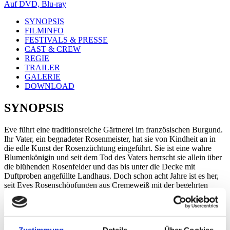
Auf DVD, Blu-ray
SYNOPSIS
FILMINFO
FESTIVALS & PRESSE
CAST & CREW
REGIE
TRAILER
GALERIE
DOWNLOAD
SYNOPSIS
Eve führt eine traditionsreiche Gärtnerei im französischen Burgund.
Ihr Vater, ein begnadeter Rosenmeister, hat sie von Kindheit an in
die edle Kunst der Rosenzüchtung eingeführt. Sie ist eine wahre
Blumenkönigin und seit dem Tod des Vaters herrscht sie allein über
die blühenden Rosenfelder und das bis unter die Decke mit
Duftproben angefüllte Landhaus. Doch schon acht Jahre ist es her,
seit Eves Rosenschöpfungen aus Cremeweiß mit der begehrten
„Goldenen Rose“ ausgezeichnet wurden und das Geschäft florierte.
Nun ist die internationale Großzüchterei ihres Konkurrenten
Constantin Lamarzelle der neue Stern am Rosenhimmel und Eves
Blumenparadies von der Pleite bedroht. Unverhoffte Hilfe kommt