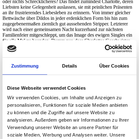
oder nichts Schrecklicheres? Das findet zumindest Charlotte, deren
Liebsten keine Gelegenheit auslassen, sie mit peinlichen Präsenten
an ihr frustrierendes Liebesleben zu erinnern. Von immer gleicher
Bettwäsche über Dildos in jeder erdenklichen Form bis hin zum
zugegebenermaßen ziemlich gut aussehenden Stripper. Letzterer
wird nach einer gemeinsamen Nacht kurzerhand zur nächsten
Familienfeier mitgeschleppt, um das Image des ewigen Singles ein
für alle Mal zu beenden. Dumm nur, dass Charlottes Geschwister
ihre eigenen Überraschungen im Gepäck haben. Schwester Julie
steht kurz vor der Trennung von ihrem Ehemann – Der Grund: ein
missverstandenes Mitbringsel. Bruder Jérôme hingegen hofft mit
seiner neuen Flamme, dem naiven Popsternchen Océane, Eindruck
Zustimmung
Details
Über Cookies
zu schinden. Die beweist zwar überraschenderweise magischen
Geschenke-Instinkt, stolpert dafür aber zielgerichtet von einem
Fettnäpfchen ins nächste. Der Gabentisch ist also gedeckt für eine
Bescherung der Extraklasse in einer absolut chaotischen und gerade
Diese Webseite verwendet Cookies
deshalb wundervollen Komödie um das perfekte Geschenk.
Wir verwenden Cookies, um Inhalte und Anzeigen zu
Ein Film wie ein Fest: DAS PERFEKTE GESCHENK ist ideal für
personalisieren, Funktionen für soziale Medien anbieten
alle Geschenkneurotiker, Last-Minute-Shopper, Ewig-Enttäuschten
zu können und die Zugriffe auf unsere Website zu
und Verpackungskünstler, die Überraschungen lieben, hassen,
danach streben oder sich komplett verweigern. Herzerwärmend,
analysieren. Außerdem geben wir Informationen zu Ihrer
schwarzhumorig und in Sachen Unterhaltsamkeit: extrem
Verwendung unserer Website an unsere Partner für
großzügig.
soziale Medien, Werbung und Analysen weiter. Unsere