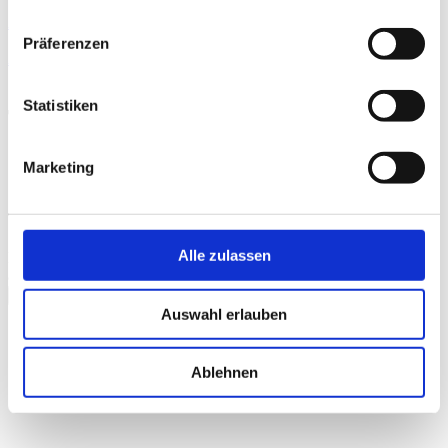
Auf DVD, Blu-ray
Präferenzen
ALS VOD
Statistiken
Trailer
Marketing
Trailer "Das grüne Gold"
Alle zulassen
Bitte
akzeptieren Sie Präferenz-Cookies
, um dieses Video
anzusehen.
schließen
Auswahl erlauben
Galerie
Ablehnen