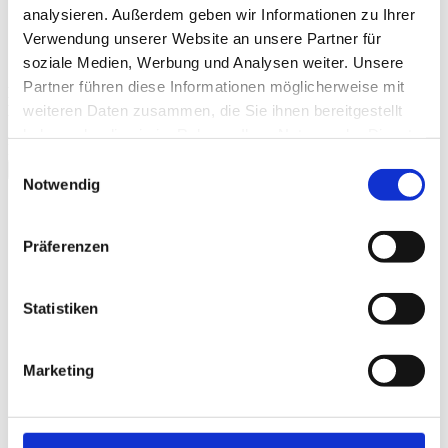
analysieren. Außerdem geben wir Informationen zu Ihrer
Verwendung unserer Website an unsere Partner für
soziale Medien, Werbung und Analysen weiter. Unsere
Partner führen diese Informationen möglicherweise mit
Kinotrailer "Und es war Sommer - Dieter Thomas Kuhn &
weiteren Daten zusammen, die Sie ihnen bereitgestellt
Band"
haben oder die sie im Rahmen Ihrer Nutzung der Dienste
Please
accept marketing-cookies
to watch this video.
gesammelt haben.
Einwilligungsauswahl
schließen
Notwendig
Galerie
Präferenzen
Statistiken
Marketing